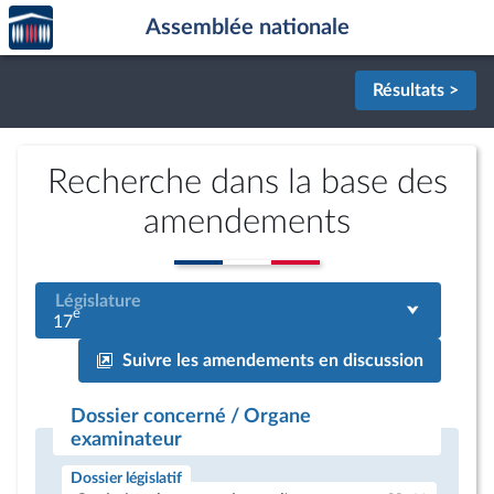
Accèder
Aller au contenu
Aller en bas de la page
Assemblée nationale
à la
page
d'accueil
Résultats >
Recherche dans la base des
amendements
Législature
e
17
Suivre les amendements en discussion
Dossier concerné / Organe
examinateur
Dossier législatif