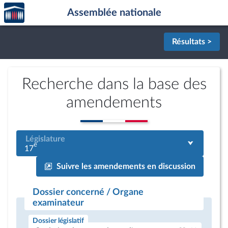
Accèder
Aller au contenu
Aller en bas de la page
Assemblée nationale
à la
page
d'accueil
Résultats >
Recherche dans la base des
amendements
Législature
e
17
Suivre les amendements en discussion
Dossier concerné / Organe
examinateur
Dossier législatif