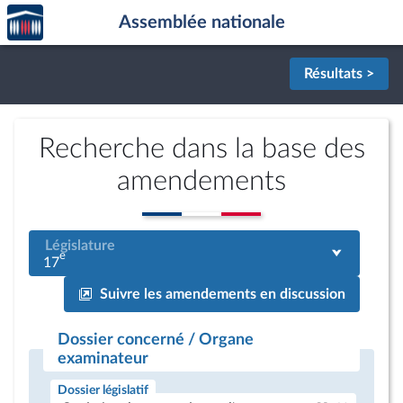
Accèder
Aller au contenu
Aller en bas de la page
Assemblée nationale
à la
page
d'accueil
Résultats >
Recherche dans la base des
amendements
Législature
e
17
Suivre les amendements en discussion
Dossier concerné / Organe
examinateur
Dossier législatif