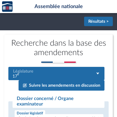
Accèder
Aller au contenu
Aller en bas de la page
Assemblée nationale
à la
page
d'accueil
Résultats >
Recherche dans la base des
amendements
Législature
e
17
Suivre les amendements en discussion
Dossier concerné / Organe
examinateur
Dossier législatif