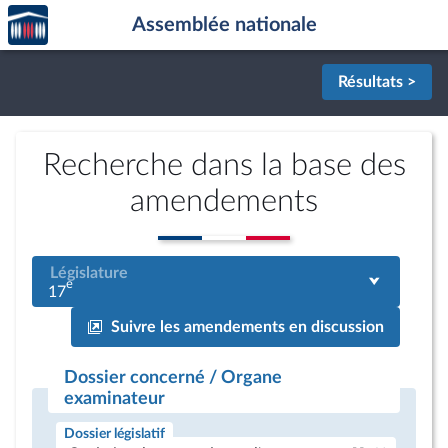
Accèder
Aller au contenu
Aller en bas de la page
Assemblée nationale
à la
page
d'accueil
Résultats >
Recherche dans la base des
amendements
Législature
e
17
Suivre les amendements en discussion
Dossier concerné / Organe
examinateur
Dossier législatif