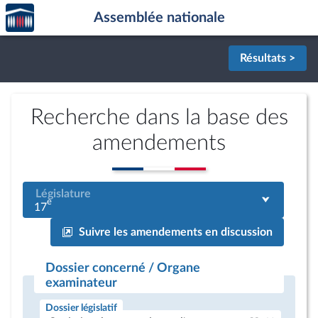
Accèder
Aller au contenu
Aller en bas de la page
Assemblée nationale
à la
page
d'accueil
Résultats >
Recherche dans la base des
amendements
Législature
e
17
Suivre les amendements en discussion
Dossier concerné / Organe
examinateur
Dossier législatif