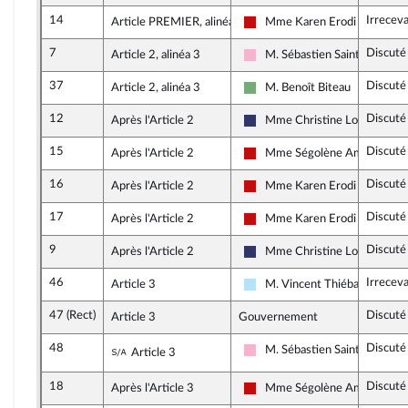
14
Irrecev
Article PREMIER, alinéa 1
Mme Karen Erodi
La France insoumise - Nouvea
7
Discuté
Article 2, alinéa 3
M. Sébastien Saint-Pasteur
Socialistes et apparentés
37
Discuté
Article 2, alinéa 3
M. Benoît Biteau
Écologiste et Social
12
Discuté
Après l'Article 2
Mme Christine Loir
Rassemblement National
15
Discuté
Après l'Article 2
Mme Ségolène Amiot
La France insoumise - Nouvea
16
Discuté
Après l'Article 2
Mme Karen Erodi
La France insoumise - Nouvea
17
Discuté
Après l'Article 2
Mme Karen Erodi
La France insoumise - Nouvea
9
Discuté
Après l'Article 2
Mme Christine Loir
Rassemblement National
46
Irrecev
Article 3
M. Vincent Thiébaut
Horizons & Indépendants
47 (Rect)
Discuté
Article 3
Gouvernement
48
Discuté
Sous-amendement de l'amendement n°47
M. Sébastien Saint-Pasteur
Article 3
Socialistes et apparentés
18
Discuté
Après l'Article 3
Mme Ségolène Amiot
La France insoumise - Nouvea