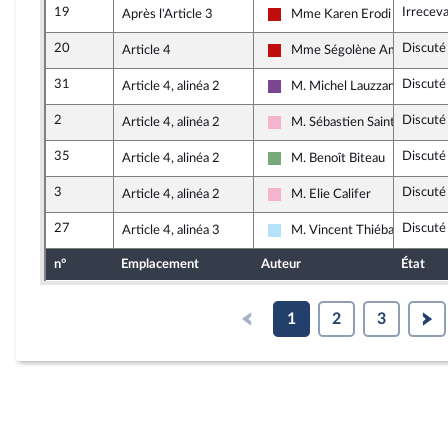
19
Irrecev
Après l'Article 3
Mme Karen Erodi
La France insoumise - Nouvea
20
Discuté
Article 4
Mme Ségolène Amiot
La France insoumise - Nouvea
31
Discuté
Article 4, alinéa 2
M. Michel Lauzzana
Ensemble pour la République
2
Discuté
Article 4, alinéa 2
M. Sébastien Saint-Pasteur
Socialistes et apparentés
35
Discuté
Article 4, alinéa 2
M. Benoît Biteau
Écologiste et Social
3
Discuté
Article 4, alinéa 2
M. Elie Califer
Socialistes et apparentés
27
Discuté
Article 4, alinéa 3
M. Vincent Thiébaut
Horizons & Indépendants
n°
Emplacement
Auteur
État
1
2
3