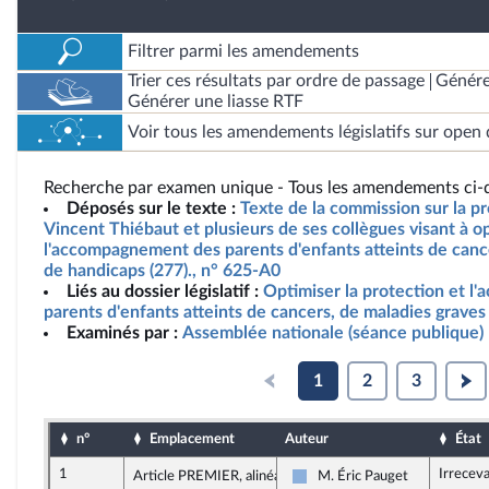
Filtrer parmi les amendements
Trier ces résultats par ordre de passage
Génére
Générer une liasse RTF
Voir tous les amendements législatifs sur open 
Recherche par examen unique - Tous les amendements ci-d
Déposés sur le texte :
Texte de la commission sur la pr
Vincent Thiébaut et plusieurs de ses collègues visant à op
l'accompagnement des parents d'enfants atteints de cance
de handicaps (277)., n° 625-A0
Liés au dossier législatif :
Optimiser la protection et 
parents d'enfants atteints de cancers, de maladies graves
Examinés par :
Assemblée nationale (séance publique)
1
2
3
n°
Emplacement
Auteur
État
1
Irrecev
Article PREMIER, alinéa 1
M. Éric Pauget
Droite Républicaine