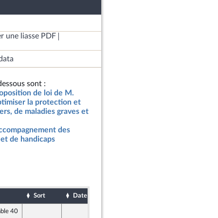
r une liasse PDF
data
essous sont :
oposition de loi de M.
timiser la protection et
rs, de maladies graves et
l'accompagnement des
 et de handicaps
Sort
Date d'examen
Date de dépôt
able 40
28 novembre 2024