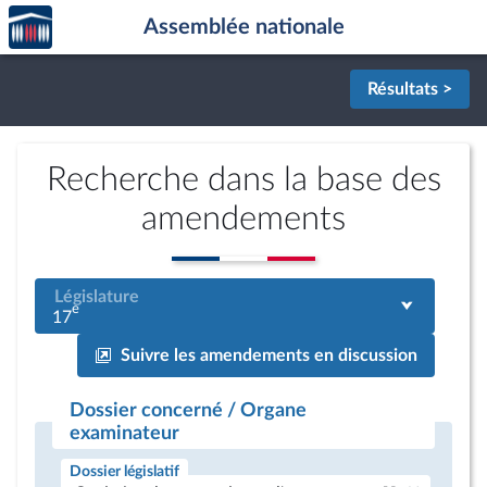
Accèder
Aller au contenu
Aller en bas de la page
Assemblée nationale
à la
page
d'accueil
Résultats >
Recherche dans la base des
amendements
Législature
e
17
Suivre les amendements en discussion
Dossier concerné / Organe
examinateur
Dossier législatif