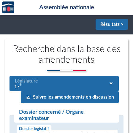
Accèder
Aller au contenu
Aller en bas de la page
Assemblée nationale
à la
page
d'accueil
Résultats >
Recherche dans la base des
amendements
Législature
e
17
Suivre les amendements en discussion
Dossier concerné / Organe
examinateur
Dossier législatif