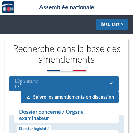
Accèder
Aller au contenu
Aller en bas de la page
Assemblée nationale
à la
page
d'accueil
Résultats >
Recherche dans la base des
amendements
Législature
e
17
Suivre les amendements en discussion
Dossier concerné / Organe
examinateur
Dossier législatif