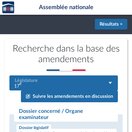
Accèder
Aller au contenu
Aller en bas de la page
Assemblée nationale
à la
page
d'accueil
Résultats >
Recherche dans la base des
amendements
Législature
e
17
Suivre les amendements en discussion
Dossier concerné / Organe
examinateur
Dossier législatif