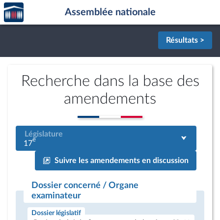
Accèder
Aller au contenu
Aller en bas de la page
Assemblée nationale
à la
page
d'accueil
Résultats >
Recherche dans la base des
amendements
Législature
e
17
Suivre les amendements en discussion
Dossier concerné / Organe
examinateur
Dossier législatif