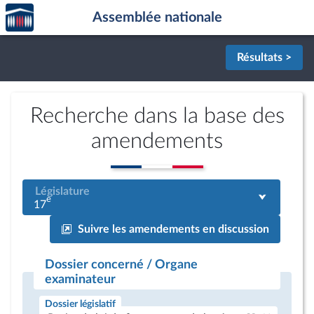
Accèder
Aller au contenu
Aller en bas de la page
Assemblée nationale
à la
page
d'accueil
Résultats >
Recherche dans la base des
amendements
Législature
e
17
Suivre les amendements en discussion
Dossier concerné / Organe
examinateur
Dossier législatif