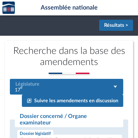
Accèder
Aller au contenu
Aller en bas de la page
Assemblée nationale
à la
page
d'accueil
Résultats >
Recherche dans la base des
amendements
Législature
e
17
Suivre les amendements en discussion
Dossier concerné / Organe
examinateur
Dossier législatif