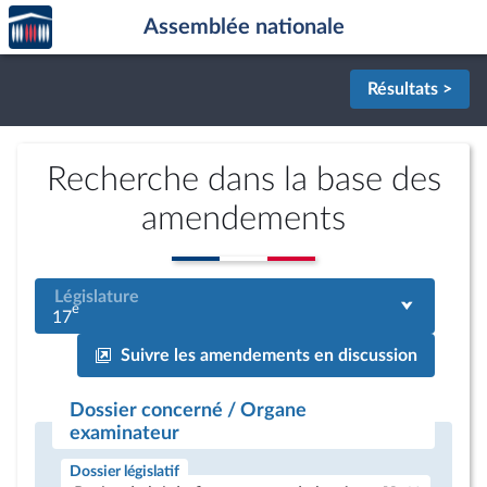
Accèder
Aller au contenu
Aller en bas de la page
Assemblée nationale
à la
page
d'accueil
Résultats >
Recherche dans la base des
amendements
Législature
e
17
Suivre les amendements en discussion
Dossier concerné / Organe
examinateur
Dossier législatif