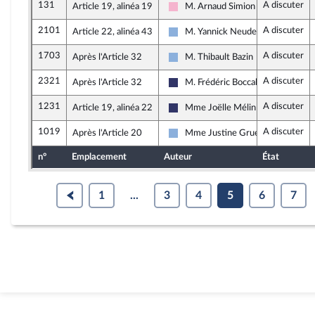
131
A discuter
Article 19, alinéa 19
M. Arnaud Simion
Socialistes et apparentés
2101
A discuter
Article 22, alinéa 43
M. Yannick Neuder
Droite Républicaine
1703
A discuter
Après l'Article 32
M. Thibault Bazin
Droite Républicaine
2321
A discuter
Après l'Article 32
M. Frédéric Boccaletti
Rassemblement National
1231
A discuter
Article 19, alinéa 22
Mme Joëlle Mélin
Rassemblement National
1019
A discuter
Après l'Article 20
Mme Justine Gruet
Droite Républicaine
n°
Emplacement
Auteur
État
1
...
3
4
5
6
7