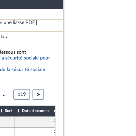
r une liasse PDF
data
essous sont :
la sécurité sociale pour
de la sécurité sociale
...
119
Sort
Date d'examen
Date de dépôt
24 octobre 2024
nt Populaire
25 octobre 2024
et Territoires