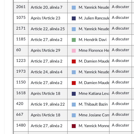
2061
A discuter
Article 20, alinéa 7
M. Yannick Neuder
Droite Républicaine
1075
A discuter
Après l'Article 23
M. Julien Rancoule
Rassemblement National
2171
A discuter
Article 22, alinéa 25
M. Yannick Neuder
Droite Républicaine
1185
A discuter
Article 27, alinéa 2
M. Hendrik Davi
Écologiste et Social
60
A discuter
Après l'Article 29
Mme Florence Herouin-Léautey
Socialistes et apparentés
1223
A discuter
Article 27, alinéa 2
M. Damien Maudet
La France insoumise - Nouveau Fro
1973
A discuter
Article 24, alinéa 4
M. Yannick Neuder
Droite Républicaine
1150
A discuter
Article 27, alinéa 2
M. Damien Maudet
La France insoumise - Nouveau Fro
1618
A discuter
Après l'Article 18
Mme Katiana Levavasseur
Rassemblement National
420
A discuter
Article 19, alinéa 22
M. Thibault Bazin
Droite Républicaine
667
A discuter
Après l'Article 18
Mme Josiane Corneloup
Droite Républicaine
1480
A discuter
Article 27, alinéa 2
M. Yannick Monnet
Gauche Démocrate et Républicain