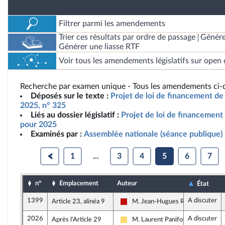
Filtrer parmi les amendements
Trier ces résultats par ordre de passage
Génére
Générer une liasse RTF
Voir tous les amendements législatifs sur open 
Recherche par examen unique - Tous les amendements ci-d
Déposés sur le texte :
Projet de loi de financement de 
2025, n° 325
Liés au dossier législatif :
Projet de loi de financement 
pour 2025
Examinés par :
Assemblée nationale (séance publique)
1
...
3
4
5
6
7
n°
Emplacement
Auteur
État
1399
A discuter
Article 23, alinéa 9
M. Jean-Hugues Ratenon
La France insoumise - Nouveau Fro
2026
A discuter
Après l'Article 29
M. Laurent Panifous
Libertés, Indépendants, Outre-mer 