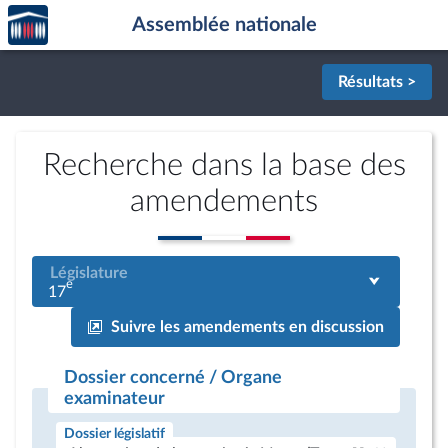
Accèder
Aller au contenu
Aller en bas de la page
Assemblée nationale
à la
page
d'accueil
Résultats >
Recherche dans la base des
amendements
Législature
e
17
Suivre les amendements en discussion
Dossier concerné / Organe
examinateur
Dossier législatif