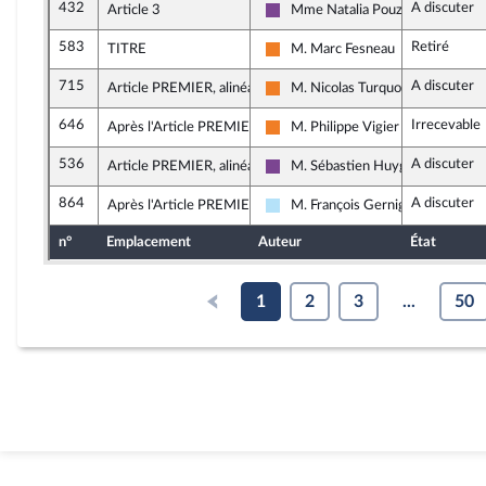
432
A discuter
Article 3
Mme Natalia Pouzyreff
Ensemble pour la République
583
Retiré
TITRE
M. Marc Fesneau
Les Démocrates
715
A discuter
Article PREMIER, alinéa 85
M. Nicolas Turquois
Les Démocrates
646
Irrecevable
Après l'Article PREMIER
M. Philippe Vigier
Les Démocrates
536
A discuter
Article PREMIER, alinéa 78
M. Sébastien Huyghe
Ensemble pour la République
864
A discuter
Après l'Article PREMIER
M. François Gernigon
Horizons & Indépendants
n°
Emplacement
Auteur
État
1
2
3
...
50