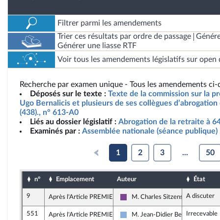
Filtrer parmi les amendements
Trier ces résultats par ordre de passage
Génére
Générer une liasse RTF
Voir tous les amendements législatifs sur open 
Recherche par examen unique - Tous les amendements ci-d
Déposés sur le texte :
Texte de la commission sur la pr
Ugo Bernalicis et plusieurs de ses collègues d’abrogation 
(438)., n° 613-A0
Liés au dossier législatif :
Abrogation de la retraite à 6
Examinés par :
Assemblée nationale (séance publique)
1
2
3
...
50
n°
Emplacement
Auteur
État
9
A discuter
Après l'Article PREMIER
M. Charles Sitzenstuhl
Ensemble pour la République
551
Irrecevable
Après l'Article PREMIER
M. Jean-Didier Berger
Droite Républicaine