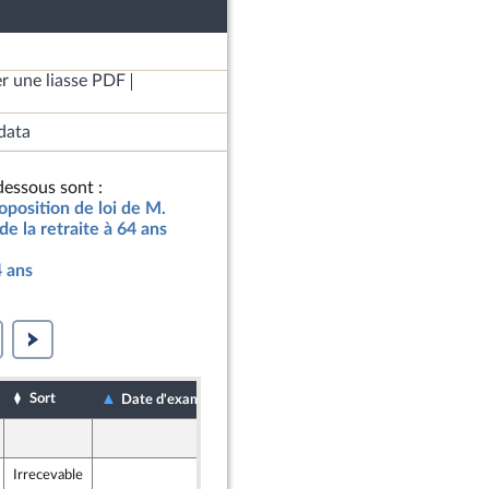
r une liasse PDF
data
essous sont :
oposition de loi de M.
de la retraite à 64 ans
4 ans
Sort
Date de dépôt
Date d'examen
21 novembre 2024
Irrecevable
25 novembre 2024