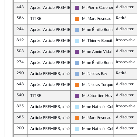
443
A discuter
Après l'Article PREMIER
M. Pierre Cazeneuve
Ensemble pour la République
586
Retiré
TITRE
M. Marc Fesneau
Les Démocrates
944
A discuter
Après l'Article PREMIER
Mme Émilie Bonnivard
Droite Républicaine
819
Irrecevable
Après l'Article PREMIER
M. Thierry Benoit
Horizons & Indépendants
503
A discuter
Après l'Article PREMIER
Mme Annie Vidal
Ensemble pour la République
974
Irrecevable
Après l'Article PREMIER
Mme Émilie Bonnivard
Droite Républicaine
290
Retiré
Article PREMIER, alinéa 38
M. Nicolas Ray
Droite Républicaine
648
A discuter
Après l'Article PREMIER
M. Nicolas Turquois
Les Démocrates
540
A discuter
TITRE
M. Sébastien Huyghe
Ensemble pour la République
825
Irrecevable
Article PREMIER, alinéa 10
Mme Nathalie Colin-Oesterlé
Horizons & Indépendants
685
A discuter
Article PREMIER, alinéa 81
M. Marc Fesneau
Les Démocrates
900
A discuter
Article PREMIER, alinéa 10
Mme Nathalie Colin-Oesterlé
Horizons & Indépendants