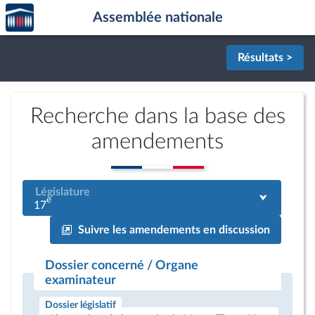
Accèder
Aller au contenu
Aller en bas de la page
Assemblée nationale
à la
page
d'accueil
Résultats >
Recherche dans la base des
amendements
Législature
e
17
Suivre les amendements en discussion
Dossier concerné / Organe
examinateur
Dossier législatif