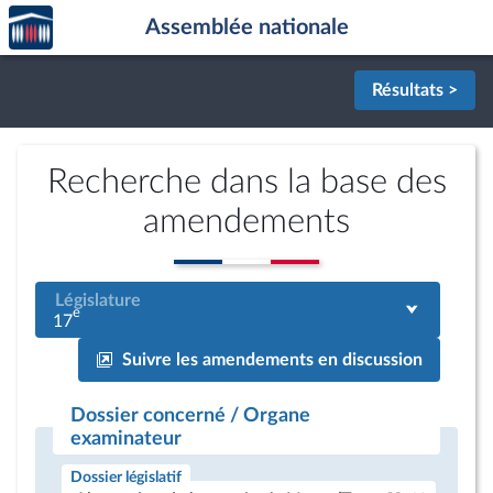
Accèder
Aller au contenu
Aller en bas de la page
Assemblée nationale
à la
page
d'accueil
Résultats >
Recherche dans la base des
amendements
Législature
e
17
Suivre les amendements en discussion
Dossier concerné / Organe
examinateur
Dossier législatif