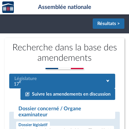
Accèder
Aller au contenu
Aller en bas de la page
Assemblée nationale
à la
page
d'accueil
Résultats >
Recherche dans la base des
amendements
Législature
e
17
Suivre les amendements en discussion
Dossier concerné / Organe
examinateur
Dossier législatif