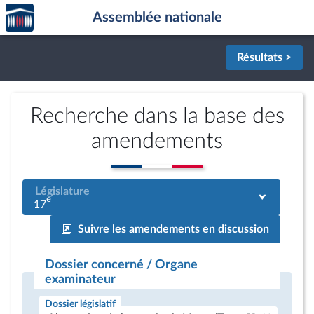
Accèder
Aller au contenu
Aller en bas de la page
Assemblée nationale
à la
page
d'accueil
Résultats >
Recherche dans la base des
amendements
Législature
e
17
Suivre les amendements en discussion
Dossier concerné / Organe
examinateur
Dossier législatif