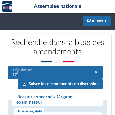
Accèder
Aller au contenu
Aller en bas de la page
Assemblée nationale
à la
page
d'accueil
Résultats >
Recherche dans la base des
amendements
Législature
e
17
Suivre les amendements en discussion
Dossier concerné / Organe
examinateur
Dossier législatif