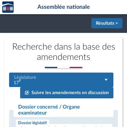
Accèder
Aller au contenu
Aller en bas de la page
Assemblée nationale
à la
page
d'accueil
Résultats >
Recherche dans la base des
amendements
Législature
e
17
Suivre les amendements en discussion
Dossier concerné / Organe
examinateur
Dossier législatif