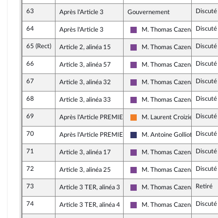
63
Discuté
Après l'Article 3
Gouvernement
64
Discuté
Après l'Article 3
M. Thomas Cazenave
Ensemble pour la République
65 (Rect)
Discuté
Article 2, alinéa 15
M. Thomas Cazenave
Ensemble pour la République
66
Discuté
Article 3, alinéa 57
M. Thomas Cazenave
Ensemble pour la République
67
Discuté
Article 3, alinéa 32
M. Thomas Cazenave
Ensemble pour la République
68
Discuté
Article 3, alinéa 33
M. Thomas Cazenave
Ensemble pour la République
69
Discuté
Après l'Article PREMIER
M. Laurent Croizier
Les Démocrates
70
Discuté
Après l'Article PREMIER
M. Antoine Golliot
Rassemblement National
71
Discuté
Article 3, alinéa 17
M. Thomas Cazenave
Ensemble pour la République
72
Discuté
Article 3, alinéa 25
M. Thomas Cazenave
Ensemble pour la République
73
Retiré
Article 3 TER, alinéa 3
M. Thomas Cazenave
Ensemble pour la République
74
Discuté
Article 3 TER, alinéa 4
M. Thomas Cazenave
Ensemble pour la République