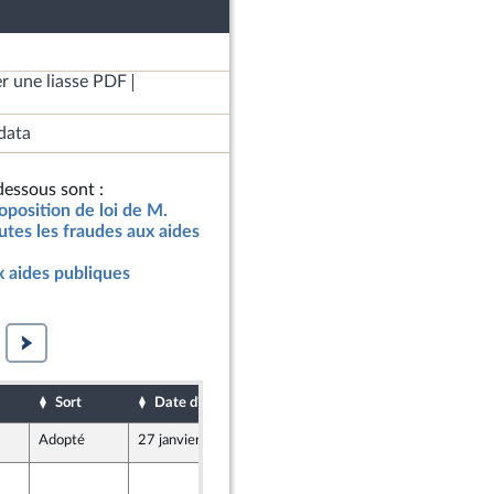
r une liasse PDF
data
essous sont :
oposition de loi de M.
tes les fraudes aux aides
x aides publiques
Sort
Date d'examen
Date de dépôt
Adopté
27 janvier 2025
29 novembre 2024
29 novembre 2024