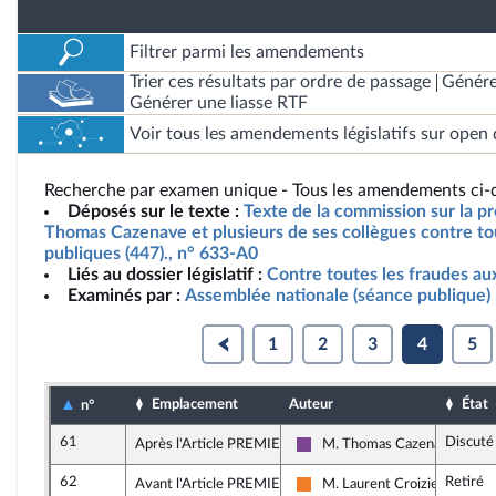
Filtrer parmi les amendements
Trier ces résultats par ordre de passage
Génére
Générer une liasse RTF
Voir tous les amendements législatifs sur open 
Recherche par examen unique - Tous les amendements ci-d
Déposés sur le texte :
Texte de la commission sur la pr
Thomas Cazenave et plusieurs de ses collègues contre tou
publiques (447)., n° 633-A0
Liés au dossier législatif :
Contre toutes les fraudes au
Examinés par :
Assemblée nationale (séance publique)
1
2
3
4
5
Emplacement
Auteur
État
n°
61
Discuté
Après l'Article PREMIER
M. Thomas Cazenave
Ensemble pour la République
62
Retiré
Avant l'Article PREMIER
M. Laurent Croizier
Les Démocrates