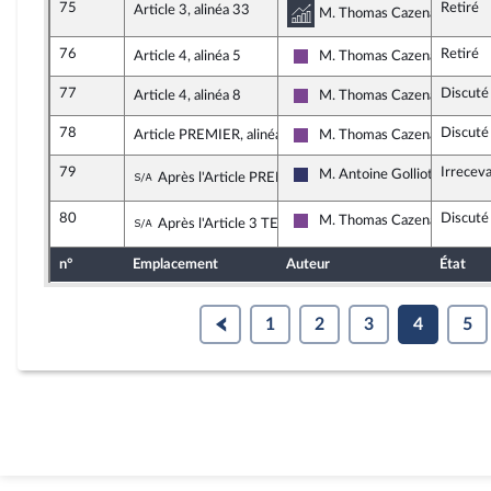
75
Retiré
Article 3, alinéa 33
Commission des affa
M. Thomas Cazenave, rappor
76
Retiré
Article 4, alinéa 5
M. Thomas Cazenave
Ensemble pour la République
77
Discuté
Article 4, alinéa 8
M. Thomas Cazenave
Ensemble pour la République
78
Discuté
Article PREMIER, alinéa 4
M. Thomas Cazenave
Ensemble pour la République
79
Irrecev
Sous-amendement de l'amendement n°6
M. Antoine Golliot
Après l'Article PREMIER
Rassemblement National
80
Discuté
Sous-amendement de l'amendement n°3
M. Thomas Cazenave
Après l'Article 3 TER
Ensemble pour la République
n°
Emplacement
Auteur
État
1
2
3
4
5