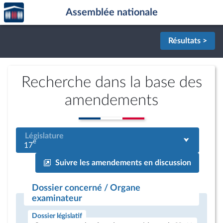
Accèder
Aller au contenu
Aller en bas de la page
Assemblée nationale
à la
page
d'accueil
Résultats >
Recherche dans la base des
amendements
Législature
e
17
Suivre les amendements en discussion
Dossier concerné / Organe
examinateur
Dossier législatif