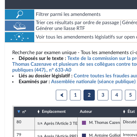
Filtrer parmi les amendements
Trier ces résultats par ordre de passage
Génére
Générer une liasse RTF
Voir tous les amendements législatifs sur open 
Recherche par examen unique - Tous les amendements ci-d
Déposés sur le texte :
Texte de la commission sur la pr
Thomas Cazenave et plusieurs de ses collègues contre tou
publiques (447)., n° 633-A0
Liés au dossier législatif :
Contre toutes les fraudes au
Examinés par :
Assemblée nationale (séance publique)
1
2
3
4
5
Emplacement
Auteur
État
n°
80
Discuté
Sous-amendement de l'amendement n°3
M. Thomas Cazenave
Après l'Article 3 TER
Ensemble pour la République
79
Irrecev
Sous-amendement de l'amendement n°6
M. Antoine Golliot
Après l'Article PREMIER