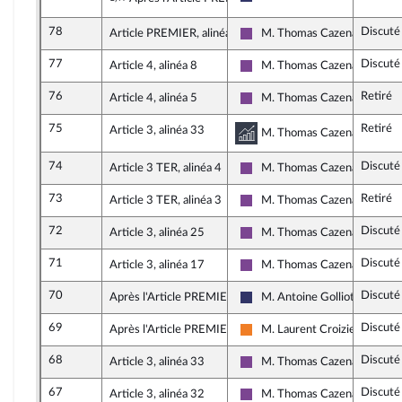
Rassemblement National
78
Discuté
Article PREMIER, alinéa 4
M. Thomas Cazenave
Ensemble pour la République
77
Discuté
Article 4, alinéa 8
M. Thomas Cazenave
Ensemble pour la République
76
Retiré
Article 4, alinéa 5
M. Thomas Cazenave
Ensemble pour la République
75
Retiré
Article 3, alinéa 33
Commission des affa
M. Thomas Cazenave, rappor
74
Discuté
Article 3 TER, alinéa 4
M. Thomas Cazenave
Ensemble pour la République
73
Retiré
Article 3 TER, alinéa 3
M. Thomas Cazenave
Ensemble pour la République
72
Discuté
Article 3, alinéa 25
M. Thomas Cazenave
Ensemble pour la République
71
Discuté
Article 3, alinéa 17
M. Thomas Cazenave
Ensemble pour la République
70
Discuté
Après l'Article PREMIER
M. Antoine Golliot
Rassemblement National
69
Discuté
Après l'Article PREMIER
M. Laurent Croizier
Les Démocrates
68
Discuté
Article 3, alinéa 33
M. Thomas Cazenave
Ensemble pour la République
67
Discuté
Article 3, alinéa 32
M. Thomas Cazenave
Ensemble pour la République