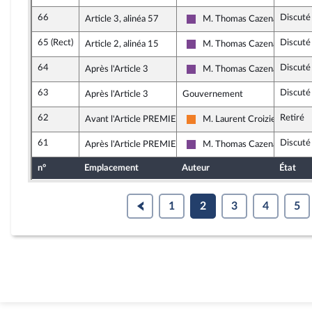
66
Discuté
Article 3, alinéa 57
M. Thomas Cazenave
Ensemble pour la République
65 (Rect)
Discuté
Article 2, alinéa 15
M. Thomas Cazenave
Ensemble pour la République
64
Discuté
Après l'Article 3
M. Thomas Cazenave
Ensemble pour la République
63
Discuté
Après l'Article 3
Gouvernement
62
Retiré
Avant l'Article PREMIER
M. Laurent Croizier
Les Démocrates
61
Discuté
Après l'Article PREMIER
M. Thomas Cazenave
Ensemble pour la République
n°
Emplacement
Auteur
État
1
2
3
4
5