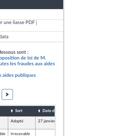
r une liasse PDF
data
essous sont :
oposition de loi de M.
tes les fraudes aux aides
x aides publiques
Sort
Date d'examen
Date de dépôt
Adopté
27 janvier 2025
2 décembre 2024
9
able
Irrecevable
2 décembre 2024
9