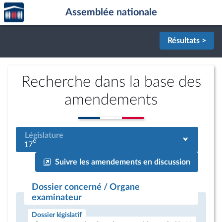
Accèder
Aller au contenu
Aller en bas de la page
Assemblée nationale
à la
page
d'accueil
Résultats >
Recherche dans la base des
amendements
Législature
e
17
Suivre les amendements en discussion
Dossier concerné / Organe
examinateur
Dossier législatif