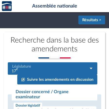
Accèder
Aller au contenu
Aller en bas de la page
Assemblée nationale
à la
page
d'accueil
Résultats >
Recherche dans la base des
amendements
Législature
e
17
Suivre les amendements en discussion
Dossier concerné / Organe
examinateur
Dossier législatif