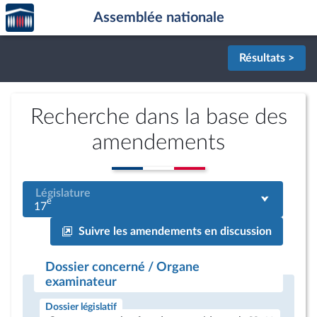
Accèder
Aller au contenu
Aller en bas de la page
Assemblée nationale
à la
page
d'accueil
Résultats >
Recherche dans la base des
amendements
Législature
e
17
Suivre les amendements en discussion
Dossier concerné / Organe
examinateur
Dossier législatif