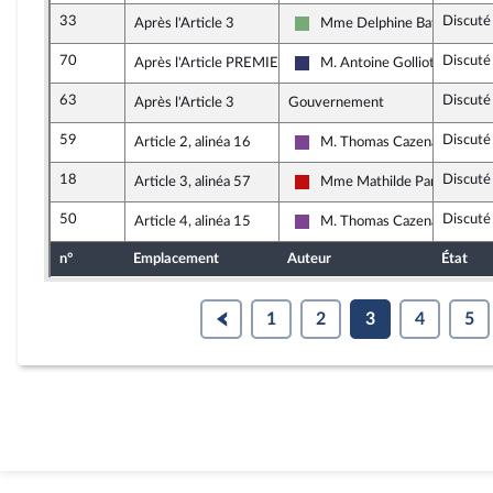
33
Discuté
Après l'Article 3
Mme Delphine Batho
Écologiste et Social
70
Discuté
Après l'Article PREMIER
M. Antoine Golliot
Rassemblement National
63
Discuté
Après l'Article 3
Gouvernement
59
Discuté
Article 2, alinéa 16
M. Thomas Cazenave
Ensemble pour la République
18
Discuté
Article 3, alinéa 57
Mme Mathilde Panot
La France insoumise - Nouvea
50
Discuté
Article 4, alinéa 15
M. Thomas Cazenave
Ensemble pour la République
n°
Emplacement
Auteur
État
1
2
3
4
5