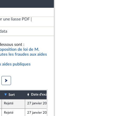
r une liasse PDF
data
essous sont :
oposition de loi de M.
tes les fraudes aux aides
x aides publiques
Date d'examen
Date de dépôt
Sort
Rejeté
27 janvier 2025
28 novembre 2024
Rejeté
27 janvier 2025
28 novembre 2024