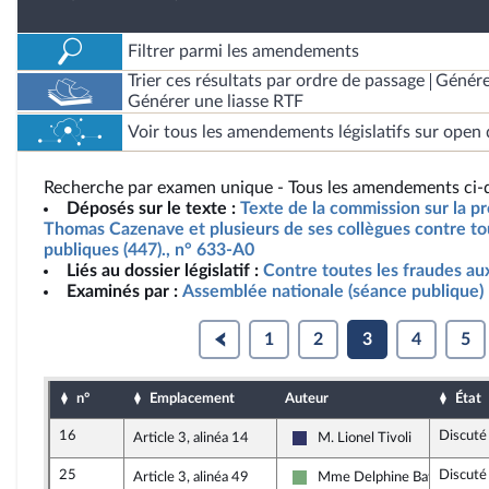
Filtrer parmi les amendements
Trier ces résultats par ordre de passage
Génére
Générer une liasse RTF
Voir tous les amendements législatifs sur open 
Recherche par examen unique - Tous les amendements ci-d
Déposés sur le texte :
Texte de la commission sur la pr
Thomas Cazenave et plusieurs de ses collègues contre tou
publiques (447)., n° 633-A0
Liés au dossier législatif :
Contre toutes les fraudes au
Examinés par :
Assemblée nationale (séance publique)
1
2
3
4
5
n°
Emplacement
Auteur
État
16
Discuté
Article 3, alinéa 14
M. Lionel Tivoli
Rassemblement National
25
Discuté
Article 3, alinéa 49
Mme Delphine Batho
Écologiste et Social