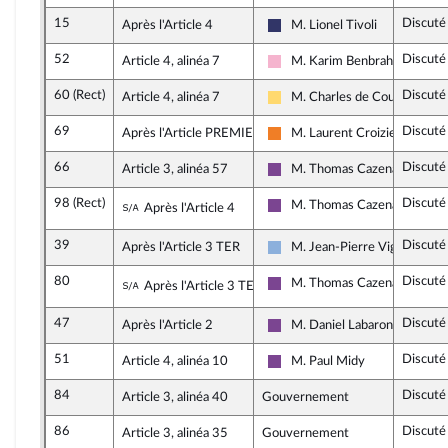
15
Discuté
Après l'Article 4
M. Lionel Tivoli
Rassemblement National
52
Discuté
Article 4, alinéa 7
M. Karim Benbrahim
Socialistes et apparentés
60 (Rect)
Discuté
Article 4, alinéa 7
M. Charles de Courson
Libertés, Indépendants, Outre
69
Discuté
Après l'Article PREMIER
M. Laurent Croizier
Les Démocrates
66
Discuté
Article 3, alinéa 57
M. Thomas Cazenave
Ensemble pour la République
98 (Rect)
Discuté
Sous-amendement de l'amendement n°1
M. Thomas Cazenave
Après l'Article 4
Ensemble pour la République
39
Discuté
Après l'Article 3 TER
M. Jean-Pierre Vigier
Droite Républicaine
80
Discuté
Sous-amendement de l'amendement n°3
M. Thomas Cazenave
Après l'Article 3 TER
Ensemble pour la République
47
Discuté
Après l'Article 2
M. Daniel Labaronne
Ensemble pour la République
51
Discuté
Article 4, alinéa 10
M. Paul Midy
Ensemble pour la République
84
Discuté
Article 3, alinéa 40
Gouvernement
86
Discuté
Article 3, alinéa 35
Gouvernement