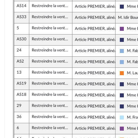
AS14
Restreindre la vente de protoxyde d’azote aux seuls professionnels et renforcer les actions de prévention sur les consommations détournées
Article PREMIER, alinéa 3
Mme K
Rassemb
AS33
Restreindre la vente de protoxyde d’azote aux seuls professionnels et renforcer les actions de prévention sur les consommations détournées
Article PREMIER, alinéa 3
M. Idir Bou
5
Restreindre la vente de protoxyde d’azote aux seuls professionnels et renforcer les actions de prévention sur les consommations détournées
Article PREMIER, alinéa 6
Mme E
Ensembl
AS30
Restreindre la vente de protoxyde d’azote aux seuls professionnels et renforcer les actions de prévention sur les consommations détournées
Article PREMIER, alinéa 6
Mme K
Rassemb
24
Restreindre la vente de protoxyde d’azote aux seuls professionnels et renforcer les actions de prévention sur les consommations détournées
Article PREMIER, alinéa 6
M. Fab
Droite 
AS2
Restreindre la vente de protoxyde d’azote aux seuls professionnels et renforcer les actions de prévention sur les consommations détournées
Article PREMIER, alinéa 6
M. Fab
Droite 
13
Restreindre la vente de protoxyde d’azote aux seuls professionnels et renforcer les actions de prévention sur les consommations détournées
Article PREMIER, alinéa 6
M. Lau
Les Dé
AS19
Restreindre la vente de protoxyde d’azote aux seuls professionnels et renforcer les actions de prévention sur les consommations détournées
Article PREMIER, alinéa 6
Mme K
Rassemb
AS18
Restreindre la vente de protoxyde d’azote aux seuls professionnels et renforcer les actions de prévention sur les consommations détournées
Article PREMIER, alinéa 6
Mme K
Rassemb
29
Restreindre la vente de protoxyde d’azote aux seuls professionnels et renforcer les actions de prévention sur les consommations détournées
Article PREMIER, alinéa 6
Mme K
Rassemb
36
Restreindre la vente de protoxyde d’azote aux seuls professionnels et renforcer les actions de prévention sur les consommations détournées
Article PREMIER, alinéa 7
M. Fra
Horizon
6
Restreindre la vente de protoxyde d’azote aux seuls professionnels et renforcer les actions de prévention sur les consommations détournées
Article PREMIER, alinéa 7
Mme E
Ensembl