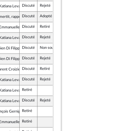
Discuté
Rejeté
22 janvier 2025
atiana Levavasseur
lement National
Discuté
Adopté
22 janvier 2025
mertit, rapporteur
Discuté
Retiré
29 janvier 2025
mmanuelle Hoffman
e pour la République
Discuté
Rejeté
22 janvier 2025
atiana Levavasseur
lement National
Discuté
Non soutenu
29 janvier 2025
ien Di Filippo
Républicaine
Discuté
Rejeté
22 janvier 2025
ien Di Filippo
Républicaine
Discuté
Retiré
29 janvier 2025
rent Croizier
mocrates
Discuté
Rejeté
22 janvier 2025
atiana Levavasseur
lement National
Retiré
atiana Levavasseur
lement National
Discuté
Rejeté
29 janvier 2025
atiana Levavasseur
lement National
Retiré
nçois Gernigon
s & Indépendants
Retiré
mmanuelle Hoffman
e pour la République