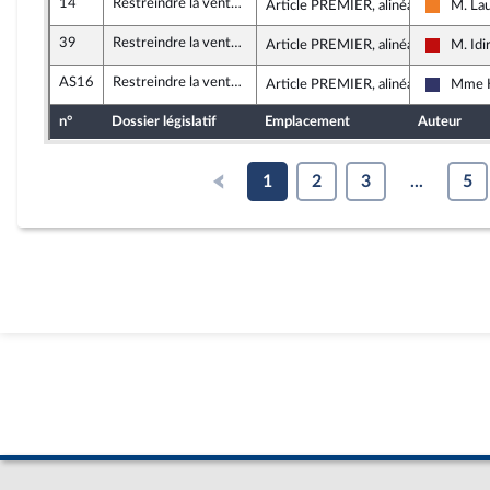
14
Restreindre la vente de protoxyde d’azote aux seuls professionnels et renforcer les actions de prévention sur les consommations détournées
Article PREMIER, alinéa 7
M. Lau
Les Dé
39
Restreindre la vente de protoxyde d’azote aux seuls professionnels et renforcer les actions de prévention sur les consommations détournées
Article PREMIER, alinéa 8
M. Idi
La Fran
AS16
Restreindre la vente de protoxyde d’azote aux seuls professionnels et renforcer les actions de prévention sur les consommations détournées
Article PREMIER, alinéa 8
Mme K
Rassemb
n°
Dossier législatif
Emplacement
Auteur
1
2
3
...
5