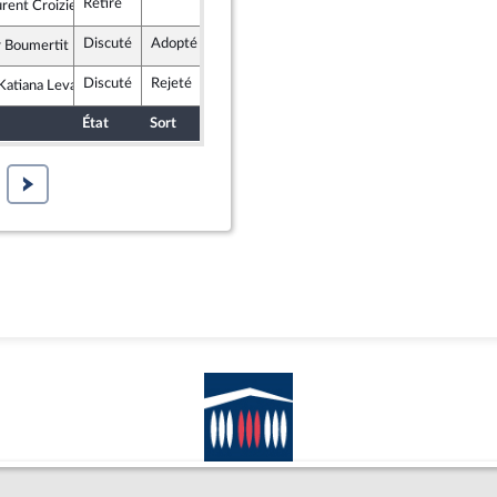
Retiré
rent Croizier
mocrates
Discuté
Adopté
29 janvier 2025
r Boumertit
ce insoumise - Nouveau Front Populaire
Discuté
Rejeté
22 janvier 2025
atiana Levavasseur
lement National
État
Sort
Date d'examen
Examiné par