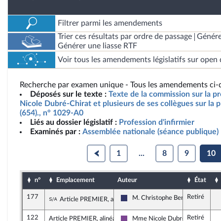
Filtrer parmi les amendements
Trier ces résultats par ordre de passage
Génére
Générer une liasse RTF
Voir tous les amendements législatifs sur open 
Recherche par examen unique - Tous les amendements ci-d
Déposés sur le texte :
Texte de la commission sur la p
Nicole Dubré-Chirat et plusieurs de ses collègues sur la p
(654)., n° 1029-A0
Liés au dossier législatif :
Profession d'infirmier
Examinés par :
Assemblée nationale (séance publique)
1
...
8
9
10
n°
Emplacement
Auteur
État
177
Retiré
Sous-amendement de l'amendement n°18
M. Christophe Bentz
Article PREMIER, alinéa 10
Rassemblement National
122
Retiré
Article PREMIER, alinéa 10
Mme Nicole Dubré-Chirat