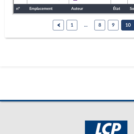
Ensemble pour la République
n°
Emplacement
Auteur
État
So
1
...
8
9
10