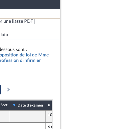
r une liasse PDF
data
essous sont :
roposition de loi de Mme
rofession d'infirmier
Sort
Date de dépôt
Date d'examen
10 mars 2025
6 mars 2025