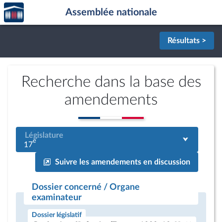
Accèder
Aller au contenu
Aller en bas de la page
Assemblée nationale
à la
page
d'accueil
Résultats >
Recherche dans la base des
amendements
Législature
e
17
Suivre les amendements en discussion
Dossier concerné / Organe
examinateur
Dossier législatif