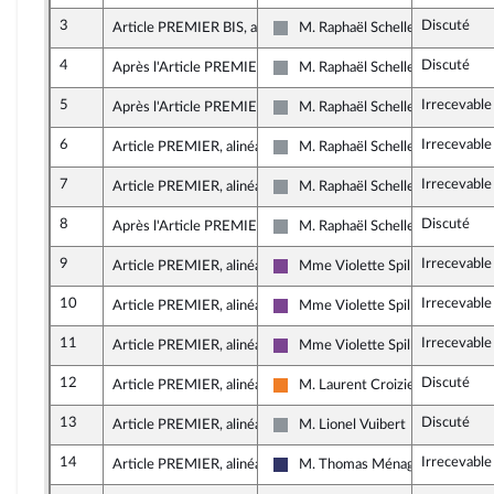
3
Discuté
Article PREMIER BIS, alinéa 1
M. Raphaël Schellenberger
Non inscrit
4
Discuté
Après l'Article PREMIER
M. Raphaël Schellenberger
Non inscrit
5
Irrecevable
Après l'Article PREMIER
M. Raphaël Schellenberger
Non inscrit
6
Irrecevable
Article PREMIER, alinéa 13
M. Raphaël Schellenberger
Non inscrit
7
Irrecevable
Article PREMIER, alinéa 7
M. Raphaël Schellenberger
Non inscrit
8
Discuté
Après l'Article PREMIER
M. Raphaël Schellenberger
Non inscrit
9
Irrecevable
Article PREMIER, alinéa 7
Mme Violette Spillebout
Ensemble pour la République
10
Irrecevable
Article PREMIER, alinéa 15
Mme Violette Spillebout
Ensemble pour la République
11
Irrecevable
Article PREMIER, alinéa 16
Mme Violette Spillebout
Ensemble pour la République
12
Discuté
Article PREMIER, alinéa 9
M. Laurent Croizier
Les Démocrates
13
Discuté
Article PREMIER, alinéa 6
M. Lionel Vuibert
Non inscrit
14
Irrecevable
Article PREMIER, alinéa 7
M. Thomas Ménagé
Rassemblement National