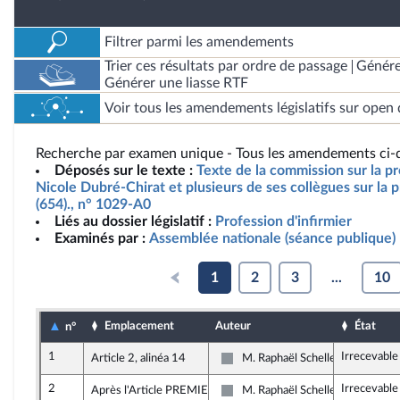
Filtrer parmi les amendements
Trier ces résultats par ordre de passage
Génére
Générer une liasse RTF
Voir tous les amendements législatifs sur open 
Recherche par examen unique - Tous les amendements ci-d
Déposés sur le texte :
Texte de la commission sur la p
Nicole Dubré-Chirat et plusieurs de ses collègues sur la p
(654)., n° 1029-A0
Liés au dossier législatif :
Profession d'infirmier
Examinés par :
Assemblée nationale (séance publique)
1
2
3
...
10
Emplacement
Auteur
État
n°
1
Irrecevable
Article 2, alinéa 14
M. Raphaël Schellenberger
Non inscrit
2
Irrecevable
Après l'Article PREMIER
M. Raphaël Schellenberger
Non inscrit