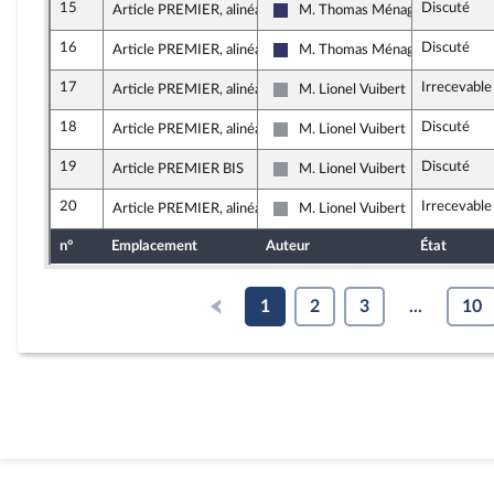
15
Discuté
Article PREMIER, alinéa 7
M. Thomas Ménagé
Rassemblement National
16
Discuté
Article PREMIER, alinéa 7
M. Thomas Ménagé
Rassemblement National
17
Irrecevable
Article PREMIER, alinéa 6
M. Lionel Vuibert
Non inscrit
18
Discuté
Article PREMIER, alinéa 10
M. Lionel Vuibert
Non inscrit
19
Discuté
Article PREMIER BIS
M. Lionel Vuibert
Non inscrit
20
Irrecevable
Article PREMIER, alinéa 6
M. Lionel Vuibert
Non inscrit
n°
Emplacement
Auteur
État
1
2
3
...
10