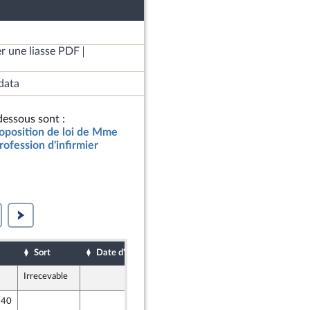
r une liasse PDF
data
essous sont :
roposition de loi de Mme
rofession d'infirmier
Sort
Date d'examen
Date de dépôt
Irrecevable
5 mars 2025
 40
5 mars 2025