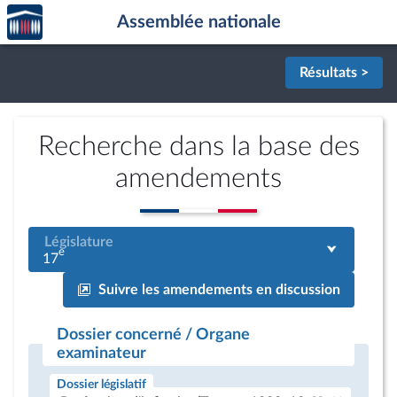
Accèder
Aller au contenu
Aller en bas de la page
Assemblée nationale
à la
page
d'accueil
Résultats >
Recherche dans la base des
amendements
Législature
e
17
Suivre les amendements en discussion
Dossier concerné / Organe
examinateur
Dossier législatif