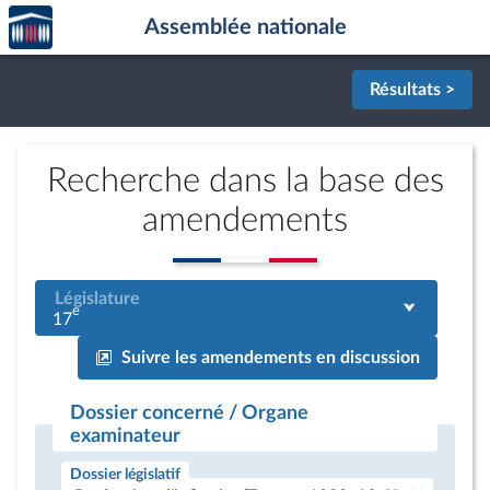
Accèder
Aller au contenu
Aller en bas de la page
Assemblée nationale
à la
page
d'accueil
Résultats >
Recherche dans la base des
amendements
Législature
e
17
Suivre les amendements en discussion
Dossier concerné / Organe
examinateur
Dossier législatif