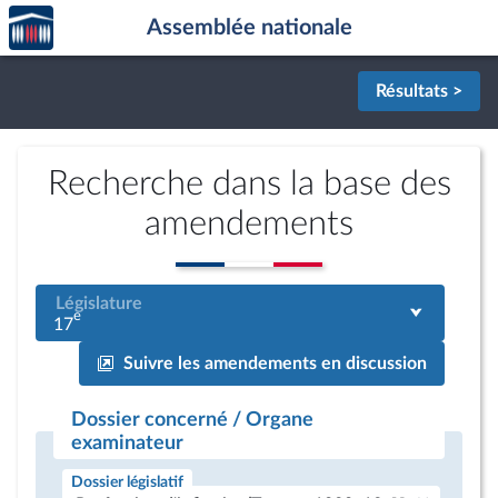
Accèder
Aller au contenu
Aller en bas de la page
Assemblée nationale
à la
page
d'accueil
Résultats >
Recherche dans la base des
amendements
Législature
e
17
Suivre les amendements en discussion
Dossier concerné / Organe
examinateur
Dossier législatif