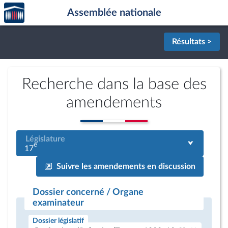
Accèder
Aller au contenu
Aller en bas de la page
Assemblée nationale
à la
page
d'accueil
Résultats >
Recherche dans la base des
amendements
Législature
e
17
Suivre les amendements en discussion
Dossier concerné / Organe
examinateur
Dossier législatif