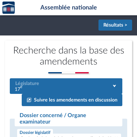
Accèder
Aller au contenu
Aller en bas de la page
Assemblée nationale
à la
page
d'accueil
Résultats >
Recherche dans la base des
amendements
Législature
e
17
Suivre les amendements en discussion
Dossier concerné / Organe
examinateur
Dossier législatif