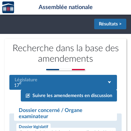
Accèder
Aller au contenu
Aller en bas de la page
Assemblée nationale
à la
page
d'accueil
Résultats >
Recherche dans la base des
amendements
Législature
e
17
Suivre les amendements en discussion
Dossier concerné / Organe
examinateur
Dossier législatif