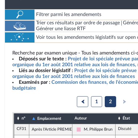
Filtrer parmi les amendements
Trier ces résultats par ordre de passage
Génére
Générer une liasse RTF
Voir tous les amendements législatifs sur open 
Recherche par examen unique - Tous les amendements ci-d
Déposés sur le texte :
Projet de loi spéciale prévue par 
organique du 1er août 2001 relative aux lois de finances,
Liés au dossier législatif :
Projet de loi spéciale prévue p
organique du 1er août 2001 relative aux lois de finances
Examinés par :
Commission des finances, de l'économie
budgétaire
1
2
n°
Auteur
État
Emplacement
CF31
Discuté
Après l'Article PREMIER
M. Philippe Brun
Socialistes et apparentés