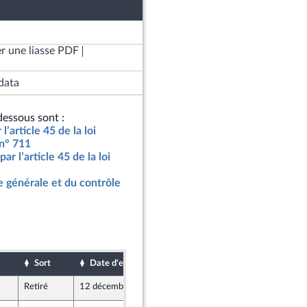
r une liasse PDF
data
essous sont :
l’article 45 de la loi
 n° 711
ar l’article 45 de la loi
 générale et du contrôle
Sort
Date d'examen
Date de dépôt
Retiré
12 décembre 2024
12 décembre 2024