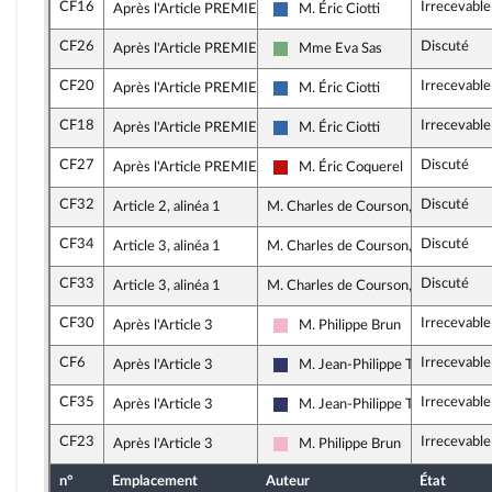
CF16
Irrecevabl
Après l'Article PREMIER
M. Éric Ciotti
UDR
CF26
Discuté
Après l'Article PREMIER
Mme Eva Sas
Écologiste et Social
CF20
Irrecevabl
Après l'Article PREMIER
M. Éric Ciotti
UDR
CF18
Irrecevabl
Après l'Article PREMIER
M. Éric Ciotti
UDR
CF27
Discuté
Après l'Article PREMIER
M. Éric Coquerel
La France insoumise - Nouveau F
CF32
Discuté
Article 2, alinéa 1
M. Charles de Courson, rapporteur
CF34
Discuté
Article 3, alinéa 1
M. Charles de Courson, rapporteur
CF33
Discuté
Article 3, alinéa 1
M. Charles de Courson, rapporteur
CF30
Irrecevabl
Après l'Article 3
M. Philippe Brun
Socialistes et apparentés
CF6
Irrecevabl
Après l'Article 3
M. Jean-Philippe Tanguy
Rassemblement National
CF35
Irrecevable
Après l'Article 3
M. Jean-Philippe Tanguy
Rassemblement National
CF23
Irrecevabl
Après l'Article 3
M. Philippe Brun
Socialistes et apparentés
n°
Emplacement
Auteur
État