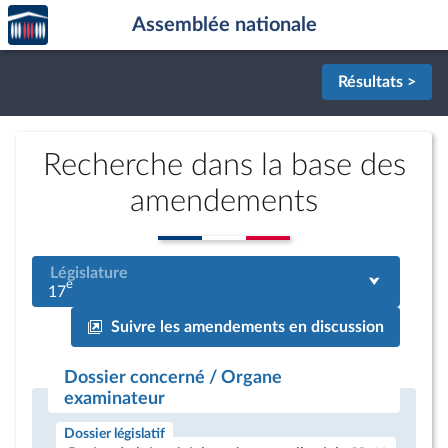
Accèder
Aller au contenu
Aller en bas de la page
Assemblée nationale
à la
page
d'accueil
Résultats >
Recherche dans la base des
amendements
Législature
e
17
Suivre les amendements en discussion
Dossier concerné / Organe
examinateur
Dossier législatif