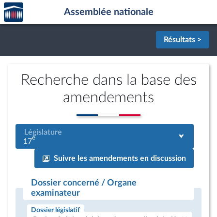
Accèder
Aller au contenu
Aller en bas de la page
Assemblée nationale
à la
page
d'accueil
Résultats >
Recherche dans la base des
amendements
Législature
e
17
Suivre les amendements en discussion
Dossier concerné / Organe
examinateur
Dossier législatif