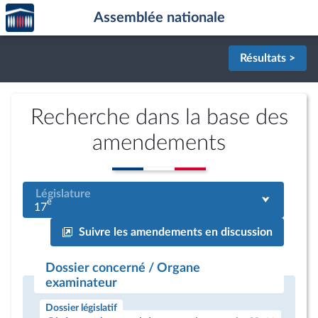
Accèder
Aller au contenu
Aller en bas de la page
Assemblée nationale
à la
page
d'accueil
Résultats >
Recherche dans la base des
amendements
Législature
e
17
Suivre les amendements en discussion
Dossier concerné / Organe
examinateur
Dossier législatif