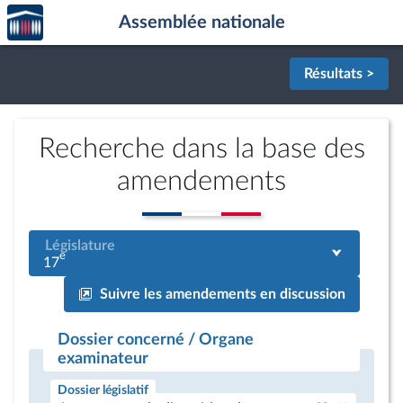
Accèder
Aller au contenu
Aller en bas de la page
Assemblée nationale
à la
page
d'accueil
Résultats >
Recherche dans la base des
amendements
Législature
e
17
Suivre les amendements en discussion
Dossier concerné / Organe
examinateur
Dossier législatif