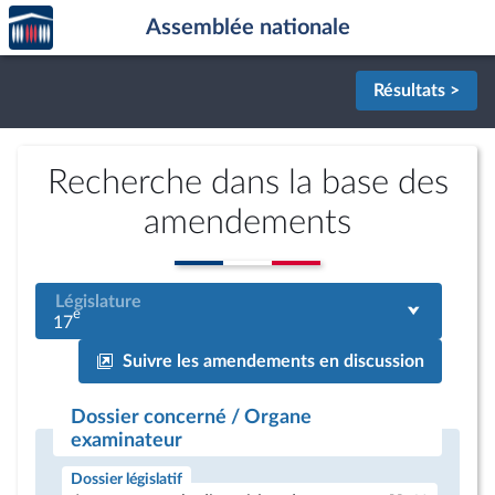
Accèder
Aller au contenu
Aller en bas de la page
Assemblée nationale
à la
page
d'accueil
Résultats >
Recherche dans la base des
amendements
Législature
e
17
Suivre les amendements en discussion
Dossier concerné / Organe
examinateur
Dossier législatif