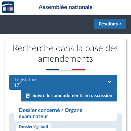
Accèder
Aller au contenu
Aller en bas de la page
Assemblée nationale
à la
page
d'accueil
Résultats >
Recherche dans la base des
amendements
Législature
e
17
Suivre les amendements en discussion
Dossier concerné / Organe
examinateur
Dossier législatif