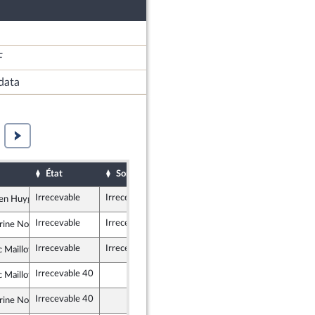
F
data
État
Sort
Date d'examen
Examiné par
Irrecevable
Irrecevable
ien Huyghe
ur la République
Irrecevable
Irrecevable
ine Nosbé
soumise - Nouveau Front Populaire
Irrecevable
Irrecevable
c Maillot
crate et Républicaine
Irrecevable 40
c Maillot
crate et Républicaine
Irrecevable 40
ine Nosbé
soumise - Nouveau Front Populaire