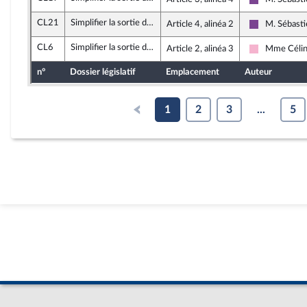
Ensemble po
CL21
Simplifier la sortie de l’indivision successorale
Article 4, alinéa 2
M. Sébast
Ensemble po
CL6
Simplifier la sortie de l’indivision successorale
Article 2, alinéa 3
Mme Célin
Socialistes 
n°
Dossier législatif
Emplacement
Auteur
1
2
3
...
5