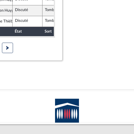
ur la République
Discuté
Tombé
19 février 2025
ien Huyghe
ur la République
Discuté
Tombé
19 février 2025
e Thiébault-Martinez
et apparentés
État
Sort
Date d'examen
Examiné par