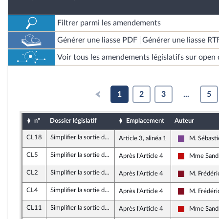
Filtrer parmi les amendements
Générer une liasse PDF
Générer une liasse RT
Voir tous les amendements législatifs sur open 
1
2
3
...
5
n°
Dossier législatif
Emplacement
Auteur
CL18
Simplifier la sortie de l’indivision successorale
Article 3, alinéa 1
M. Sébast
Ensemble po
CL5
Simplifier la sortie de l’indivision successorale
Après l'Article 4
Mme Sandr
La France in
CL2
Simplifier la sortie de l’indivision successorale
Après l'Article 4
M. Frédéri
Gauche Démo
CL4
Simplifier la sortie de l’indivision successorale
Après l'Article 4
M. Frédéri
Gauche Démo
CL11
Simplifier la sortie de l’indivision successorale
Après l'Article 4
Mme Sandr
La France in