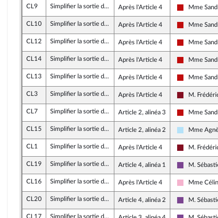
CL9
Simplifier la sortie de l’indivision successorale
Après l'Article 4
Mme Sandr
La France in
CL10
Simplifier la sortie de l’indivision successorale
Après l'Article 4
Mme Sandr
La France in
CL12
Simplifier la sortie de l’indivision successorale
Après l'Article 4
Mme Sandr
La France in
CL14
Simplifier la sortie de l’indivision successorale
Après l'Article 4
Mme Sandr
La France in
CL13
Simplifier la sortie de l’indivision successorale
Après l'Article 4
Mme Sandr
La France in
CL3
Simplifier la sortie de l’indivision successorale
Après l'Article 4
M. Frédéri
Gauche Démo
CL7
Simplifier la sortie de l’indivision successorale
Article 2, alinéa 3
Mme Sandr
La France in
CL15
Simplifier la sortie de l’indivision successorale
Article 2, alinéa 2
Mme Agnès
Horizons & 
CL1
Simplifier la sortie de l’indivision successorale
Après l'Article 4
M. Frédéri
Gauche Démo
CL19
Simplifier la sortie de l’indivision successorale
Article 4, alinéa 1
M. Sébast
Ensemble po
CL16
Simplifier la sortie de l’indivision successorale
Après l'Article 4
Mme Célin
Socialistes 
CL20
Simplifier la sortie de l’indivision successorale
Article 4, alinéa 2
M. Sébast
Ensemble po
CL17
Simplifier la sortie de l’indivision successorale
Article 3, alinéa 4
M. Sébast