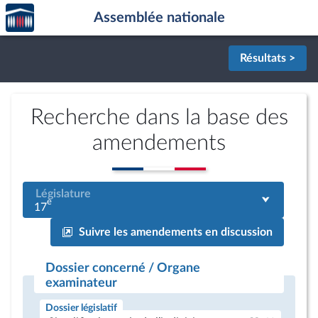
Accèder
Aller au contenu
Aller en bas de la page
Assemblée nationale
à la
page
d'accueil
Résultats >
Recherche dans la base des
amendements
Législature
e
17
Suivre les amendements en discussion
Dossier concerné / Organe
examinateur
Dossier législatif